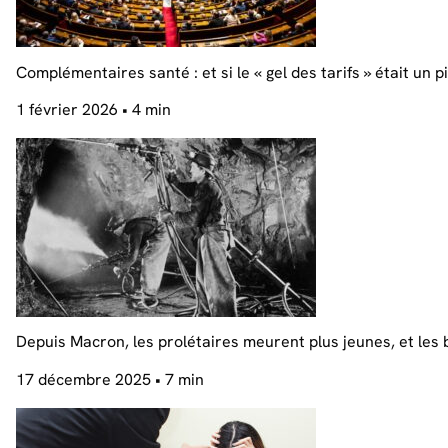
Complémentaires santé : et si le « gel des tarifs » était un p
1 février 2026
• 4 min
Depuis Macron, les prolétaires meurent plus jeunes, et les 
17 décembre 2025
• 7 min