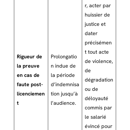
r, acter par
huissier de
justice et
dater
précisémen
t tout acte
Rigueur de
Prolongatio
de violence,
la preuve
n indue de
de
en cas de
la période
dégradation
faute post-
d’indemnisa
ou de
licenciemen
tion jusqu’à
déloyauté
t
l’audience.
commis par
le salarié
évincé pour