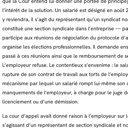
que la Cour entend lui donner une portée de principe). 
l’intérêt de la solution. Un salarié est désigné en aoû
y reviendra, il s’agit du représentant qu’un syndicat no
constitué une section syndicale dans l’entreprise — par 
participe aux réunions de négociation du protocole d’ac
organise les élections professionnelles. Il demande e
passé à ces réunions ainsi que le remboursement de se
L’employeur refuse. Le contentieux s’envenime : le sala
rupture de son contrat de travail aux torts de l’employ
mécanisme par lequel un salarié rompt lui-même son c
manquements de l’employeur, à charge pour le juge de d
licenciement ou d’une démission.
La cour d’appel avait donné raison à l’employeur sur le
s’agissant d’un représentant de section syndicale et no